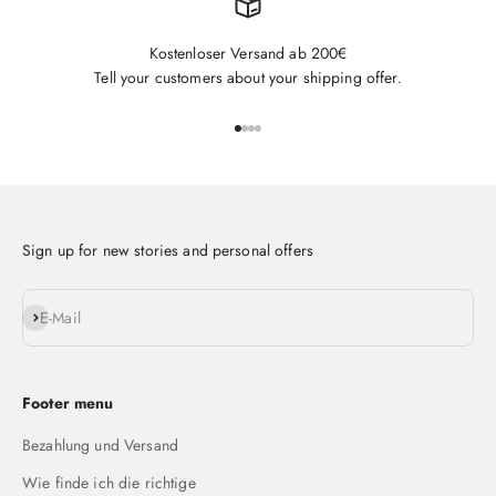
Kostenloser Versand ab 200€
Tell your customers about your shipping offer.
Gehe zu Element 1
Gehe zu Element 2
Gehe zu Element 3
Gehe zu Element 4
Sign up for new stories and personal offers
Abonnieren
E-Mail
Footer menu
Bezahlung und Versand
Wie finde ich die richtige